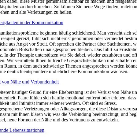
nen dabei, diese Muster gemeinsam sichtbar zu machen und festgefahre
ktspiralen zu durchbrechen. So können Sie neue Wege finden, miteina
hen und alte Verletzungen zu heilen.
rigkeiten in der Kommunikation
ikationsprobleme beginnen häufig schleichend. Man versteht sich sc
, reagiert gereizt, fühlt sich nicht ernst genommen oder vermeidet besti
che aus Angst vor Streit. Oft sprechen die Partner über Sachthemen, 
otionalen Botschaften unausgesprochen bleiben. Das führt zu Frustrati
z. In der Therapie unterstützen wir Sie dabei, wieder zuzuhören und of
en. Wir vermitteln Ihnen hilfreiche Gesprächstechniken und schaffen e
en Raum, in dem auch schwierige Themen angesprochen werden könne
ine deutlich entspanntere und ehrlichere Kommunikation wachsen.
t von Nähe und Verbundenheit
iterer häufiger Grund für eine Eheberatung ist der Verlust von Nähe u
denheit. Paare fühlen sich häufig emotional entfernt oder erleben, dass
chkeit und Intimität immer seltener werden. Oft sind es Stress,
esprochene Verletzungen oder Alltagssorgen, die diese Distanz verurs
sam mit Ihnen klären wir, was die Verbindung beeinträchtigt, und begl
bei, neue Formen der Nähe und des Vertrauens zu entwickeln.
ende Lebenssituationen