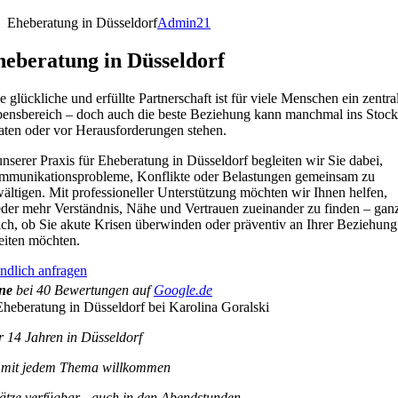
Eheberatung in Düsseldorf
Admin21
eberatung in Düsseldorf
e glückliche und erfüllte Partnerschaft ist für viele Menschen ein zentra
ensbereich – doch auch die beste Beziehung kann manchmal ins Stoc
aten oder vor Herausforderungen stehen.
unserer Praxis für Eheberatung in Düsseldorf begleiten wir Sie dabei,
munikationsprobleme, Konflikte oder Belastungen gemeinsam zu
ältigen. Mit professioneller Unterstützung möchten wir Ihnen helfen,
der mehr Verständnis, Nähe und Vertrauen zueinander zu finden – gan
ich, ob Sie akute Krisen überwinden oder präventiv an Ihrer Beziehung
eiten möchten.
ndlich anfragen
rne
bei 40 Bewertungen auf
Google.de
er 14 Jahren in Düsseldorf
d mit jedem Thema willkommen
lätze verfügbar - auch in den Abendstunden