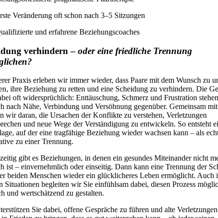
rste Veränderung oft schon nach 3–5 Sitzungen
ualifizierte und erfahrene Beziehungscoaches
idung verhindern –
oder eine friedliche Trennung
glichen?
erer Praxis erleben wir immer wieder, dass Paare mit dem Wunsch zu u
, ihre Beziehung zu retten und eine Scheidung zu verhindern. Die Ge
abei oft widersprüchlich: Enttäuschung, Schmerz und Frustration stehe
h nach Nähe, Verbindung und Versöhnung gegenüber. Gemeinsam mit
en wir daran, die Ursachen der Konflikte zu verstehen, Verletzungen
rechen und neue Wege der Verständigung zu entwickeln. So entsteht e
age, auf der eine tragfähige Beziehung wieder wachsen kann – als ech
ative zu einer Trennung.
zeitig gibt es Beziehungen, in denen ein gesundes Miteinander nicht m
h ist – einvernehmlich oder einseitig. Dann kann eine Trennung der Sch
der beiden Menschen wieder ein glücklicheres Leben ermöglicht. Auch 
n Situationen begleiten wir Sie einfühlsam dabei, diesen Prozess möglic
ich und wertschätzend zu gestalten.
terstützen Sie dabei, offene Gespräche zu führen und alte Verletzungen