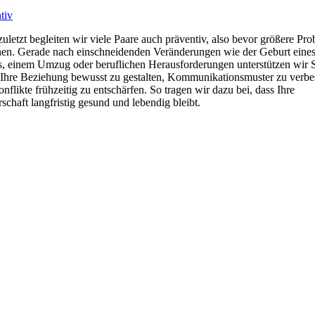
tiv
zuletzt begleiten wir viele Paare auch präventiv, also bevor größere Pr
hen. Gerade nach einschneidenden Veränderungen wie der Geburt eine
, einem Umzug oder beruflichen Herausforderungen unterstützen wir 
 Ihre Beziehung bewusst zu gestalten, Kommunikationsmuster zu verbe
nflikte frühzeitig zu entschärfen. So tragen wir dazu bei, dass Ihre
rschaft langfristig gesund und lebendig bleibt.