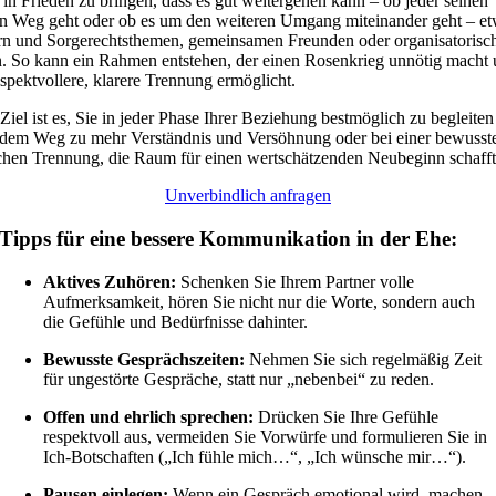
 in Frieden zu bringen, dass es gut weitergehen kann – ob jeder seinen
n Weg geht oder ob es um den weiteren Umgang miteinander geht – et
n und Sorgerechtsthemen, gemeinsamen Freunden oder organisatorisc
. So kann ein Rahmen entstehen, der einen Rosenkrieg unnötig macht
espektvollere, klarere Trennung ermöglicht.
Ziel ist es, Sie in jeder Phase Ihrer Beziehung bestmöglich zu begleiten 
 dem Weg zu mehr Verständnis und Versöhnung oder bei einer bewusst
ichen Trennung, die Raum für einen wertschätzenden Neubeginn schafft
Unverbindlich anfragen
Tipps für eine bessere Kommunikation in der Ehe:
Aktives Zuhören:
Schenken Sie Ihrem Partner volle
Aufmerksamkeit, hören Sie nicht nur die Worte, sondern auch
die Gefühle und Bedürfnisse dahinter.
Bewusste Gesprächszeiten:
Nehmen Sie sich regelmäßig Zeit
für ungestörte Gespräche, statt nur „nebenbei“ zu reden.
Offen und ehrlich sprechen:
Drücken Sie Ihre Gefühle
respektvoll aus, vermeiden Sie Vorwürfe und formulieren Sie in
Ich-Botschaften („Ich fühle mich…“, „Ich wünsche mir…“).
Pausen einlegen:
Wenn ein Gespräch emotional wird, machen