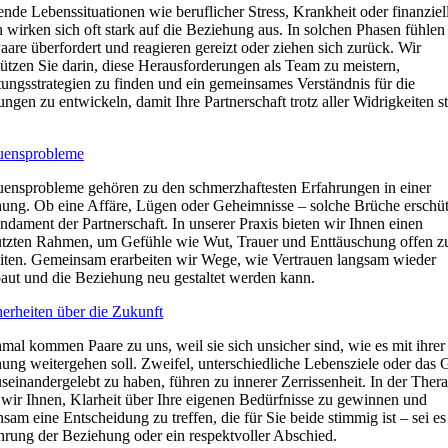
ende Lebenssituationen wie beruflicher Stress, Krankheit oder finanziel
 wirken sich oft stark auf die Beziehung aus. In solchen Phasen fühlen
Paare überfordert und reagieren gereizt oder ziehen sich zurück. Wir
tützen Sie darin, diese Herausforderungen als Team zu meistern,
tungsstrategien zu finden und ein gemeinsames Verständnis für die
ungen zu entwickeln, damit Ihre Partnerschaft trotz aller Widrigkeiten st
uensprobleme
uensprobleme gehören zu den schmerzhaftesten Erfahrungen in einer
ung. Ob eine Affäre, Lügen oder Geheimnisse – solche Brüche erschüt
ndament der Partnerschaft. In unserer Praxis bieten wir Ihnen einen
tzten Rahmen, um Gefühle wie Wut, Trauer und Enttäuschung offen z
iten. Gemeinsam erarbeiten wir Wege, wie Vertrauen langsam wieder
aut und die Beziehung neu gestaltet werden kann.
erheiten über die Zukunft
al kommen Paare zu uns, weil sie sich unsicher sind, wie es mit ihrer
ung weitergehen soll. Zweifel, unterschiedliche Lebensziele oder das 
useinandergelebt zu haben, führen zu innerer Zerrissenheit. In der Ther
 wir Ihnen, Klarheit über Ihre eigenen Bedürfnisse zu gewinnen und
sam eine Entscheidung zu treffen, die für Sie beide stimmig ist – sei es
hrung der Beziehung oder ein respektvoller Abschied.