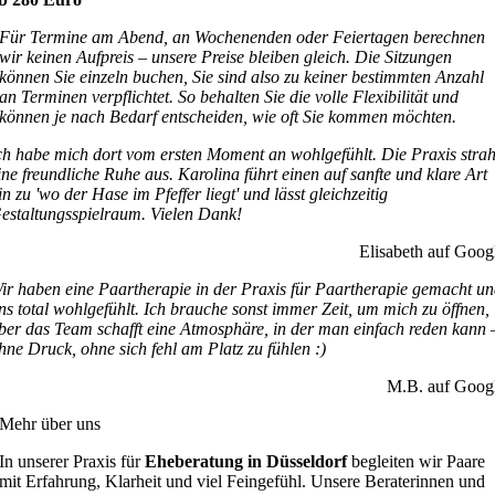
Für Termine am Abend, an Wochenenden oder Feiertagen berechnen
wir keinen Aufpreis – unsere Preise bleiben gleich.
Die Sitzungen
können Sie einzeln buchen, Sie sind also zu keiner bestimmten Anzahl
an Terminen verpflichtet. So behalten Sie die volle Flexibilität und
können je nach Bedarf entscheiden, wie oft Sie kommen möchten.
ch habe mich dort vom ersten Moment an wohlgefühlt. Die Praxis strah
ine freundliche Ruhe aus. Karolina führt einen auf sanfte und klare Art
in zu 'wo der Hase im Pfeffer liegt' und lässt gleichzeitig
estaltungsspielraum. Vielen Dank!
Elisabeth auf Goog
ir haben eine Paartherapie in der Praxis für Paartherapie gemacht u
ns total wohlgefühlt. Ich brauche sonst immer Zeit, um mich zu öffnen,
ber das Team schafft eine Atmosphäre, in der man einfach reden kann 
hne Druck, ohne sich fehl am Platz zu fühlen :)
M.B. auf Goog
Mehr über uns
In unserer Praxis für
Eheberatung in Düsseldorf
begleiten wir Paare
mit Erfahrung, Klarheit und viel Feingefühl. Unsere Beraterinnen und